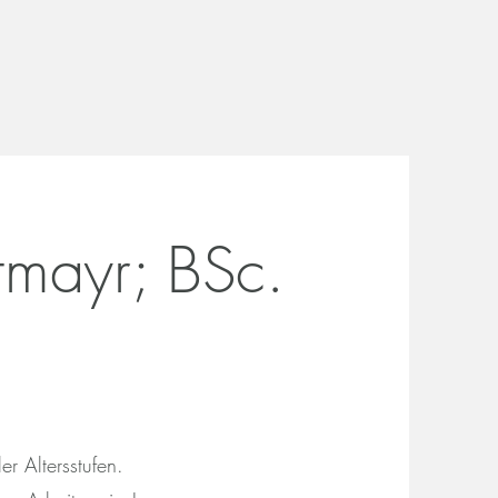
rtmayr; BSc.
ler
Altersstufen.