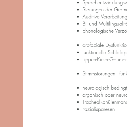
Sprachentwicklungsv
Störungen der Gramm
Auditive Verarbeitu
Bi- und Multilingualit
phonologische Verz
orofaziale Dysfunkt
funktionelle Schlafa
Lippen-Kiefer-Gaumen
Stimmstörungen - funk
neurologisch beding
organisch oder neur
Trachealkanülenma
Fazialisparesen